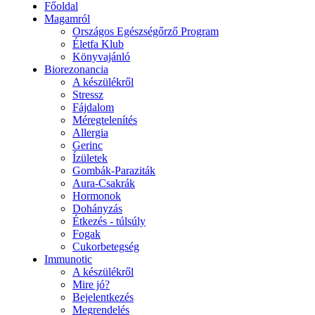
Főoldal
Magamról
Országos Egészségőrző Program
Életfa Klub
Könyvajánló
Biorezonancia
A készülékről
Stressz
Fájdalom
Méregtelenítés
Allergia
Gerinc
Ízületek
Gombák-Paraziták
Aura-Csakrák
Hormonok
Dohányzás
Étkezés - túlsúly
Fogak
Cukorbetegség
Immunotic
A készülékről
Mire jó?
Bejelentkezés
Megrendelés