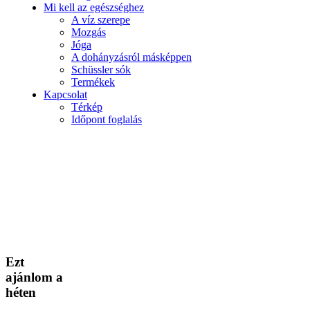
Mi kell az egészséghez
A víz szerepe
Mozgás
Jóga
A dohányzásról másképpen
Schüssler sók
Termékek
Kapcsolat
Térkép
Időpont foglalás
Ezt
ajánlom a
héten