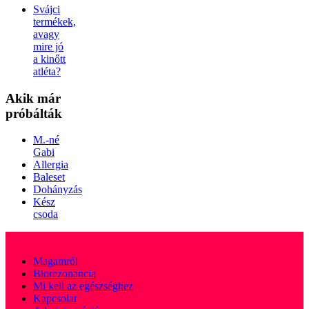
Svájci
termékek,
avagy
mire jó
a kinőtt
atléta?
Akik
már
próbálták
M.-né
Gabi
Allergia
Baleset
Dohányzás
Kész
csoda
Magamról
Biorezonancia
Mi kell az egészséghez
Kapcsolat