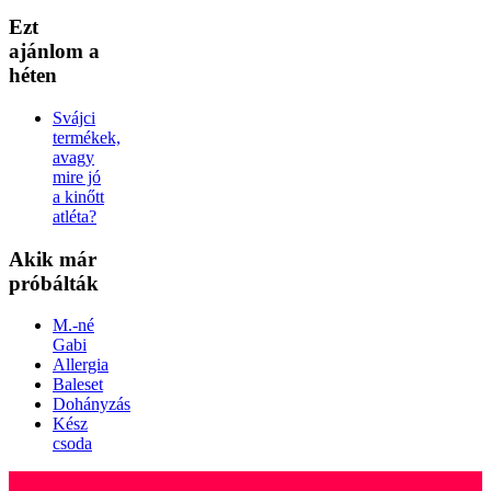
Ezt
ajánlom a
héten
Svájci
termékek,
avagy
mire jó
a kinőtt
atléta?
Akik
már
próbálták
M.-né
Gabi
Allergia
Baleset
Dohányzás
Kész
csoda