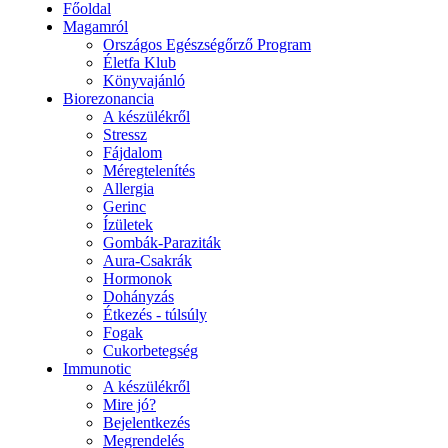
Főoldal
Magamról
Országos Egészségőrző Program
Életfa Klub
Könyvajánló
Biorezonancia
A készülékről
Stressz
Fájdalom
Méregtelenítés
Allergia
Gerinc
Ízületek
Gombák-Paraziták
Aura-Csakrák
Hormonok
Dohányzás
Étkezés - túlsúly
Fogak
Cukorbetegség
Immunotic
A készülékről
Mire jó?
Bejelentkezés
Megrendelés