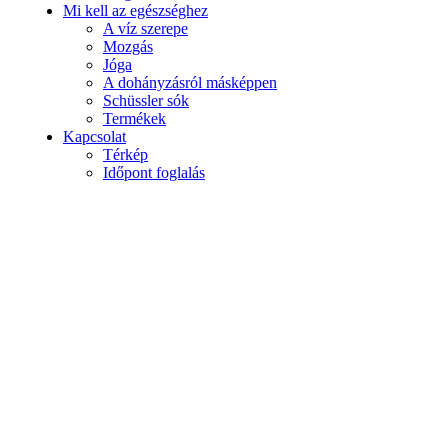
Mi kell az egészséghez
A víz szerepe
Mozgás
Jóga
A dohányzásról másképpen
Schüssler sók
Termékek
Kapcsolat
Térkép
Időpont foglalás