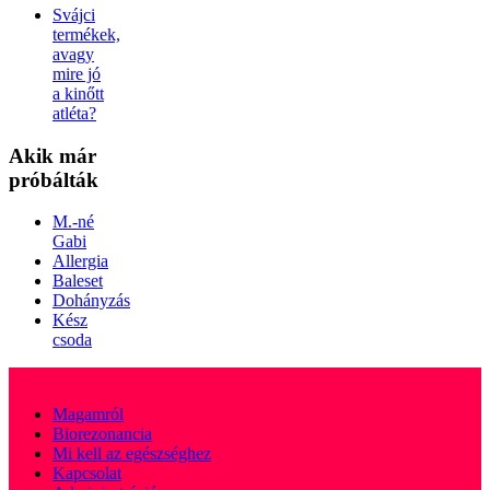
Svájci
termékek,
avagy
mire jó
a kinőtt
atléta?
Akik
már
próbálták
M.-né
Gabi
Allergia
Baleset
Dohányzás
Kész
csoda
Magamról
Biorezonancia
Mi kell az egészséghez
Kapcsolat