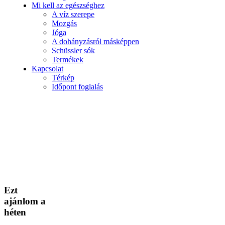
Mi kell az egészséghez
A víz szerepe
Mozgás
Jóga
A dohányzásról másképpen
Schüssler sók
Termékek
Kapcsolat
Térkép
Időpont foglalás
Ezt
ajánlom a
héten