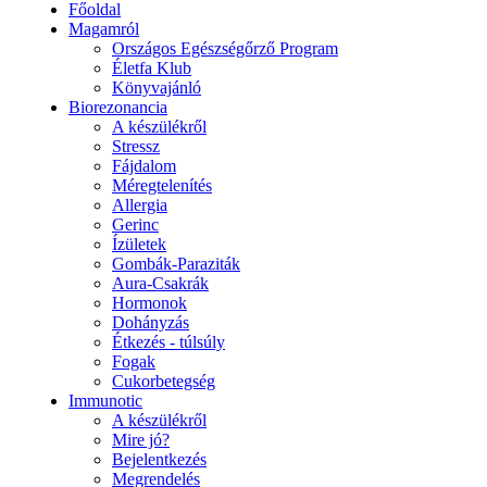
Főoldal
Magamról
Országos Egészségőrző Program
Életfa Klub
Könyvajánló
Biorezonancia
A készülékről
Stressz
Fájdalom
Méregtelenítés
Allergia
Gerinc
Ízületek
Gombák-Paraziták
Aura-Csakrák
Hormonok
Dohányzás
Étkezés - túlsúly
Fogak
Cukorbetegség
Immunotic
A készülékről
Mire jó?
Bejelentkezés
Megrendelés