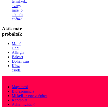
termékek,
avagy
mire jó
a kinőtt
atléta?
Akik
már
próbálták
M.-né
Gabi
Allergia
Baleset
Dohányzás
Kész
csoda
Magamról
Biorezonancia
Mi kell az egészséghez
Kapcsolat
Adminisztráció