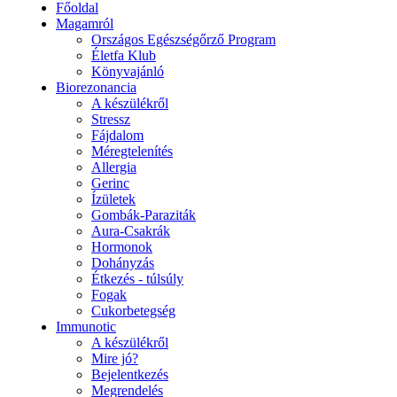
Főoldal
Magamról
Országos Egészségőrző Program
Életfa Klub
Könyvajánló
Biorezonancia
A készülékről
Stressz
Fájdalom
Méregtelenítés
Allergia
Gerinc
Ízületek
Gombák-Paraziták
Aura-Csakrák
Hormonok
Dohányzás
Étkezés - túlsúly
Fogak
Cukorbetegség
Immunotic
A készülékről
Mire jó?
Bejelentkezés
Megrendelés