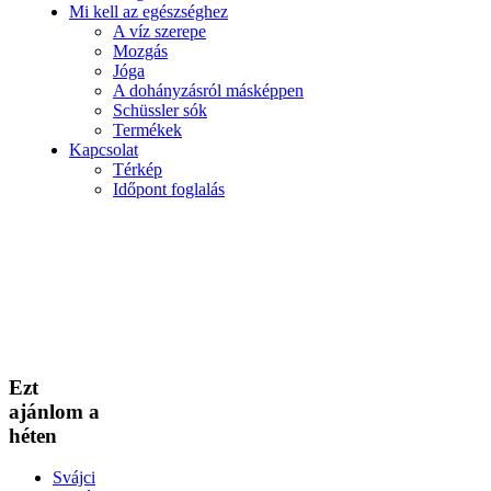
Mi kell az egészséghez
A víz szerepe
Mozgás
Jóga
A dohányzásról másképpen
Schüssler sók
Termékek
Kapcsolat
Térkép
Időpont foglalás
Ezt
ajánlom a
héten
Svájci