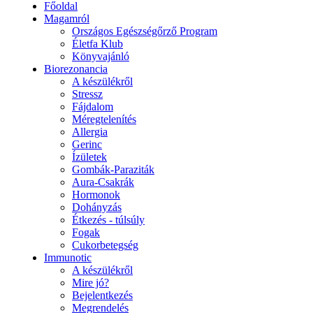
Főoldal
Magamról
Országos Egészségőrző Program
Életfa Klub
Könyvajánló
Biorezonancia
A készülékről
Stressz
Fájdalom
Méregtelenítés
Allergia
Gerinc
Ízületek
Gombák-Paraziták
Aura-Csakrák
Hormonok
Dohányzás
Étkezés - túlsúly
Fogak
Cukorbetegség
Immunotic
A készülékről
Mire jó?
Bejelentkezés
Megrendelés