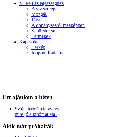
Mi kell az egészséghez
A víz szerepe
Mozgás
Jóga
A dohányzásról másképpen
Schüssler sók
Termékek
Kapcsolat
Térkép
Időpont foglalás
Ezt
ajánlom a héten
Svájci termékek, avagy
mire jó a kinőtt atléta?
Akik
már próbálták