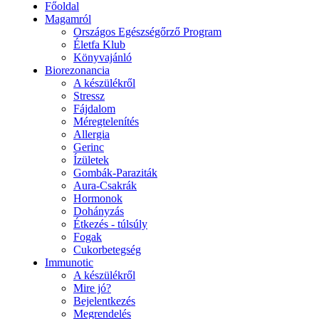
Főoldal
Magamról
Országos Egészségőrző Program
Életfa Klub
Könyvajánló
Biorezonancia
A készülékről
Stressz
Fájdalom
Méregtelenítés
Allergia
Gerinc
Ízületek
Gombák-Paraziták
Aura-Csakrák
Hormonok
Dohányzás
Étkezés - túlsúly
Fogak
Cukorbetegség
Immunotic
A készülékről
Mire jó?
Bejelentkezés
Megrendelés