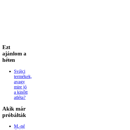
Ezt
ajánlom a
héten
Svájci
termékek,
avagy
mire jó
a kinőtt
atléta?
Akik
már
próbálták
M.-né