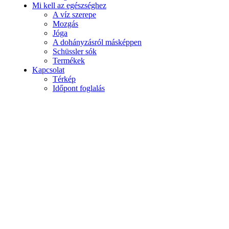
Mi kell az egészséghez
A víz szerepe
Mozgás
Jóga
A dohányzásról másképpen
Schüssler sók
Termékek
Kapcsolat
Térkép
Időpont foglalás