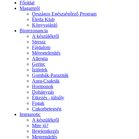
Főoldal
Magamról
Országos Egészségőrző Program
Életfa Klub
Könyvajánló
Biorezonancia
A készülékről
Stressz
Fájdalom
Méregtelenítés
Allergia
Gerinc
Ízületek
Gombák-Paraziták
Aura-Csakrák
Hormonok
Dohányzás
Étkezés - túlsúly
Fogak
Cukorbetegség
Immunotic
A készülékről
Mire jó?
Bejelentkezés
Megrendelés