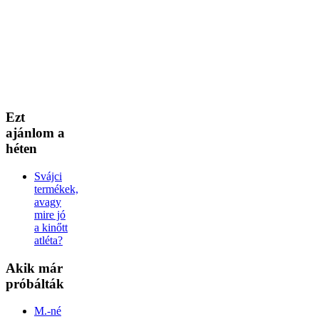
Ezt
ajánlom a
héten
Svájci
termékek,
avagy
mire jó
a kinőtt
atléta?
Akik
már
próbálták
M.-né