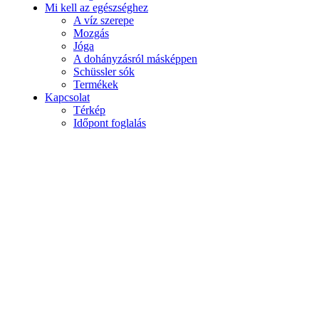
Mi kell az egészséghez
A víz szerepe
Mozgás
Jóga
A dohányzásról másképpen
Schüssler sók
Termékek
Kapcsolat
Térkép
Időpont foglalás