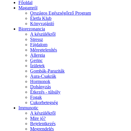
Főoldal
Magamról
Országos Egészségőrző Program
Életfa Klub
Könyvajánló
Biorezonancia
A készülékről
Stressz
Fájdalom
Méregtelenítés
Allergia
Gerinc
Ízületek
Gombák-Paraziták
Aura-Csakrák
Hormonok
Dohányzás
Étkezés - túlsúly
Fogak
Cukorbetegség
Immunotic
A készülékről
Mire jó?
Bejelentkezés
Megrendelés