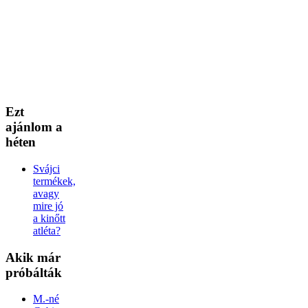
Ezt
ajánlom a
héten
Svájci
termékek,
avagy
mire jó
a kinőtt
atléta?
Akik
már
próbálták
M.-né