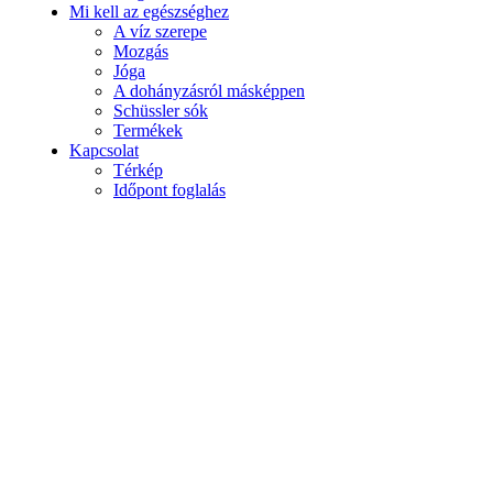
Mi kell az egészséghez
A víz szerepe
Mozgás
Jóga
A dohányzásról másképpen
Schüssler sók
Termékek
Kapcsolat
Térkép
Időpont foglalás