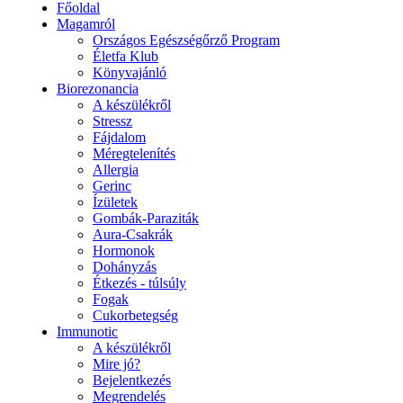
Főoldal
Magamról
Országos Egészségőrző Program
Életfa Klub
Könyvajánló
Biorezonancia
A készülékről
Stressz
Fájdalom
Méregtelenítés
Allergia
Gerinc
Ízületek
Gombák-Paraziták
Aura-Csakrák
Hormonok
Dohányzás
Étkezés - túlsúly
Fogak
Cukorbetegség
Immunotic
A készülékről
Mire jó?
Bejelentkezés
Megrendelés