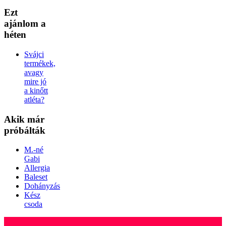
Ezt
ajánlom a
héten
Svájci
termékek,
avagy
mire jó
a kinőtt
atléta?
Akik
már
próbálták
M.-né
Gabi
Allergia
Baleset
Dohányzás
Kész
csoda