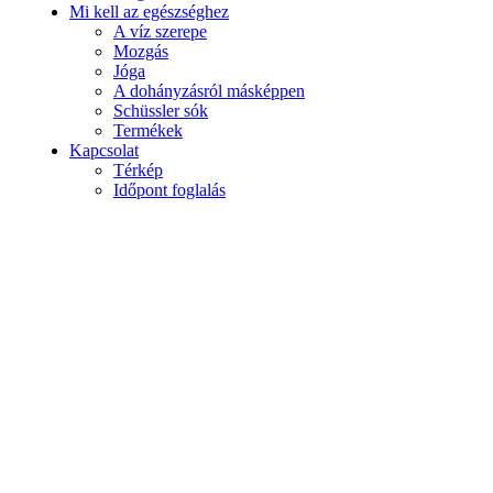
Mi kell az egészséghez
A víz szerepe
Mozgás
Jóga
A dohányzásról másképpen
Schüssler sók
Termékek
Kapcsolat
Térkép
Időpont foglalás