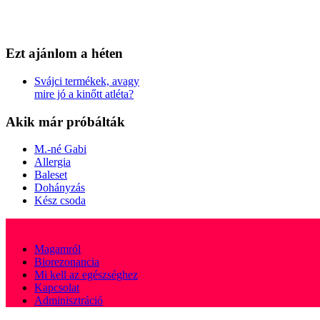
Ezt
ajánlom a héten
Svájci termékek, avagy
mire jó a kinőtt atléta?
Akik
már próbálták
M.-né Gabi
Allergia
Baleset
Dohányzás
Kész csoda
Magamról
Biorezonancia
Mi kell az egészséghez
Kapcsolat
Adminisztráció