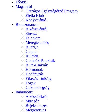
Főoldal
Magamról
Országos Egészségőrző Program
Életfa Klub
Könyvajánló
Biorezonancia
A készülékről
Stressz
Fájdalom
Méregtelenítés
Allergia
Gerinc
Ízületek
Gombák-Paraziták
Aura-Csakrák
Hormonok
Dohányzás
Étkezés - túlsúly
Fogak
Cukorbetegség
Immunotic
A készülékről
Mire jó?
Bejelentkezés
Megrendelés