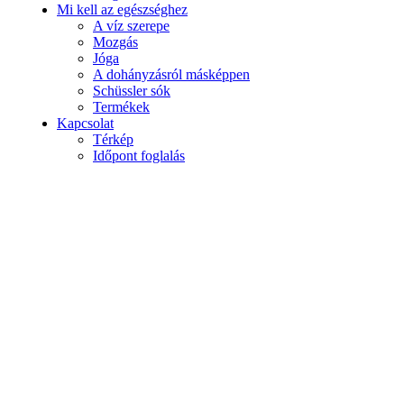
Mi kell az egészséghez
A víz szerepe
Mozgás
Jóga
A dohányzásról másképpen
Schüssler sók
Termékek
Kapcsolat
Térkép
Időpont foglalás