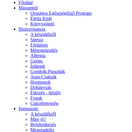
Főoldal
Magamról
Országos Egészségőrző Program
Életfa Klub
Könyvajánló
Biorezonancia
A készülékről
Stressz
Fájdalom
Méregtelenítés
Allergia
Gerinc
Ízületek
Gombák-Paraziták
Aura-Csakrák
Hormonok
Dohányzás
Étkezés - túlsúly
Fogak
Cukorbetegség
Immunotic
A készülékről
Mire jó?
Bejelentkezés
Megrendelés