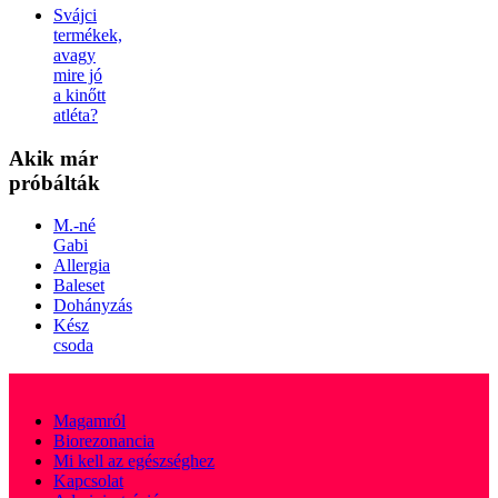
Svájci
termékek,
avagy
mire jó
a kinőtt
atléta?
Akik
már
próbálták
M.-né
Gabi
Allergia
Baleset
Dohányzás
Kész
csoda
Magamról
Biorezonancia
Mi kell az egészséghez
Kapcsolat