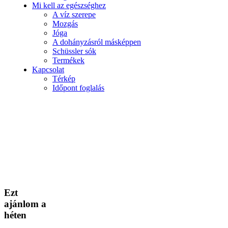
Mi kell az egészséghez
A víz szerepe
Mozgás
Jóga
A dohányzásról másképpen
Schüssler sók
Termékek
Kapcsolat
Térkép
Időpont foglalás
Ezt
ajánlom a
héten