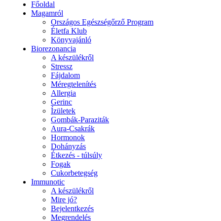
Főoldal
Magamról
Országos Egészségőrző Program
Életfa Klub
Könyvajánló
Biorezonancia
A készülékről
Stressz
Fájdalom
Méregtelenítés
Allergia
Gerinc
Ízületek
Gombák-Paraziták
Aura-Csakrák
Hormonok
Dohányzás
Étkezés - túlsúly
Fogak
Cukorbetegség
Immunotic
A készülékről
Mire jó?
Bejelentkezés
Megrendelés