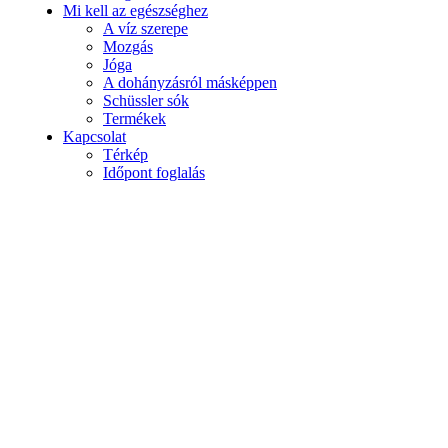
Mi kell az egészséghez
A víz szerepe
Mozgás
Jóga
A dohányzásról másképpen
Schüssler sók
Termékek
Kapcsolat
Térkép
Időpont foglalás