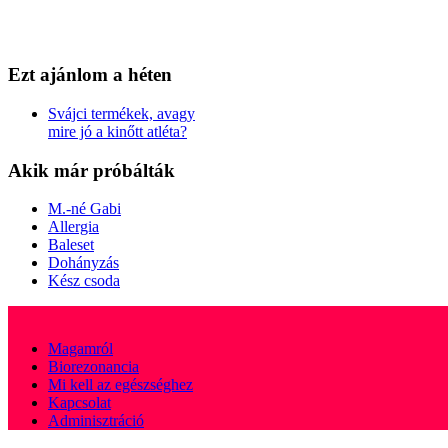
Ezt
ajánlom a héten
Svájci termékek, avagy
mire jó a kinőtt atléta?
Akik
már próbálták
M.-né Gabi
Allergia
Baleset
Dohányzás
Kész csoda
Magamról
Biorezonancia
Mi kell az egészséghez
Kapcsolat
Adminisztráció